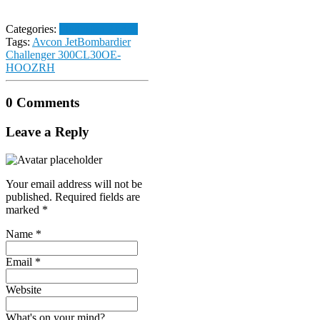
Categories:
Flughafen Zürich
Tags:
Avcon Jet
Bombardier
Challenger 300
CL30
OE-
HOO
ZRH
0 Comments
Leave a Reply
Your email address will not be
published.
Required fields are
marked
*
Name
*
Email
*
Website
What's on your mind?