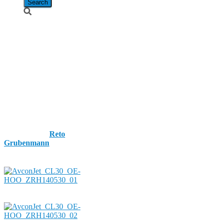
Avcon Jet /
Bombardier
Challenger
300 / OE-
HOO
Published by
Reto
Grubenmann
on
30. May
2014
30. May 2014