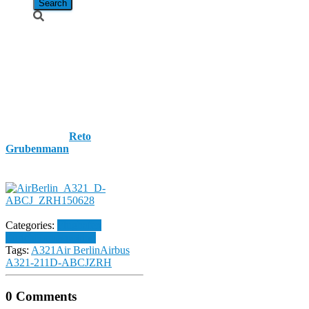
Air Berlin /
Airbus A321-
211 / D-ABCJ
Published by
Reto
Grubenmann
on
28. June
2015
28. June 2015
Categories:
Flughafen
Zürich
Homespotting
Tags:
A321
Air Berlin
Airbus
A321-211
D-ABCJ
ZRH
0 Comments