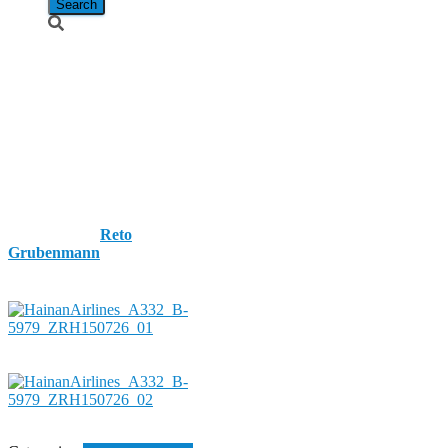
Hainan
Airlines /
Airbus A330-
243 / B-5979
Published by
Reto
Grubenmann
on
26. July
2015
26. July 2015