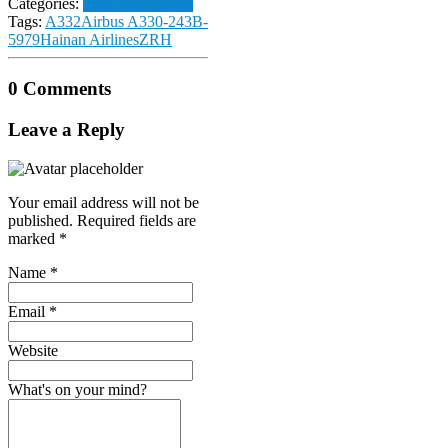
Categories:
Flughafen Zürich
Tags:
A332
Airbus A330-243
B-
5979
Hainan Airlines
ZRH
0 Comments
Leave a Reply
Your email address will not be
published.
Required fields are
marked
*
Name
*
Email
*
Website
What's on your mind?