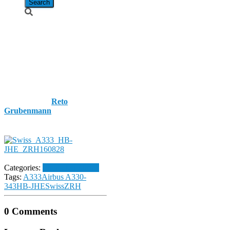
Swiss / Airbus
A330-343 /
HB-JHE
Published by
Reto
Grubenmann
on
28. August
2016
28. August 2016
Categories:
Flughafen Zürich
Tags:
A333
Airbus A330-
343
HB-JHE
Swiss
ZRH
0 Comments