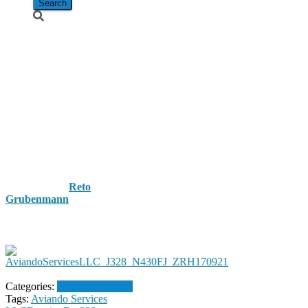
Aviando
Services LLC
/ Dornier Do
328-310JET /
N430FJ
Published by
Reto
Grubenmann
on
21.
September 2017
21.
September 2017
Categories:
Flughafen Zürich
Tags:
Aviando Services