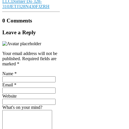
LLC
Dornier Do 328-
310JET
J328
N430FJ
ZRH
0 Comments
Leave a Reply
Your email address will not be
published.
Required fields are
marked
*
Name
*
Email
*
Website
What's on your mind?