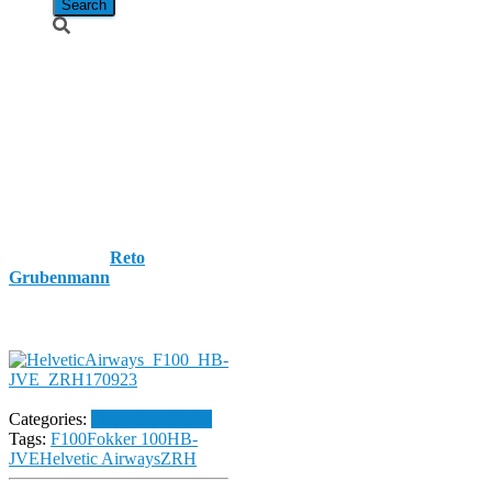
Helvetic
Airways /
Fokker 100 /
HB-JVE
Published by
Reto
Grubenmann
on
23.
September 2017
23.
September 2017
Categories:
Flughafen Zürich
Tags:
F100
Fokker 100
HB-
JVE
Helvetic Airways
ZRH