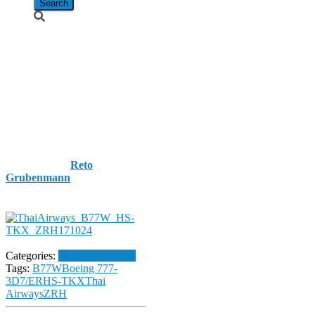
Thai Airways /
Boeing 777-
3D7/ER / HS-
TKX
Published by
Reto
Grubenmann
on
24. October
2017
24. October 2017
Categories:
Flughafen Zürich
Tags:
B77W
Boeing 777-
3D7/ER
HS-TKX
Thai
Airways
ZRH