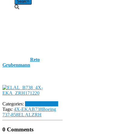
EL AL /
Boeing 737-
858 / 4X-EKA
Published by
Reto
Grubenmann
on
20.
December 2017
20. December
2017
Categories:
Flughafen Zürich
Tags:
4X-EKA
B738
Boeing
737-858
EL AL
ZRH
0 Comments