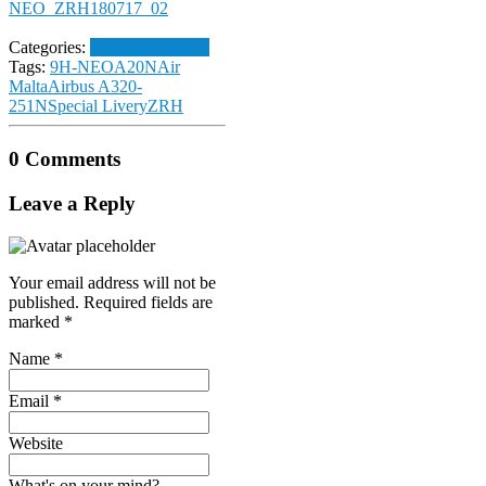
Categories:
Flughafen Zürich
Tags:
9H-NEO
A20N
Air
Malta
Airbus A320-
251N
Special Livery
ZRH
0 Comments
Leave a Reply
Your email address will not be
published.
Required fields are
marked
*
Name
*
Email
*
Website
What's on your mind?