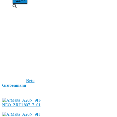
Air Malta /
Airbus A320-
251N / 9H-
NEO
“Nickelodeon
Livery”
Published by
Reto
Grubenmann
on
17. July
2018
17. July 2018