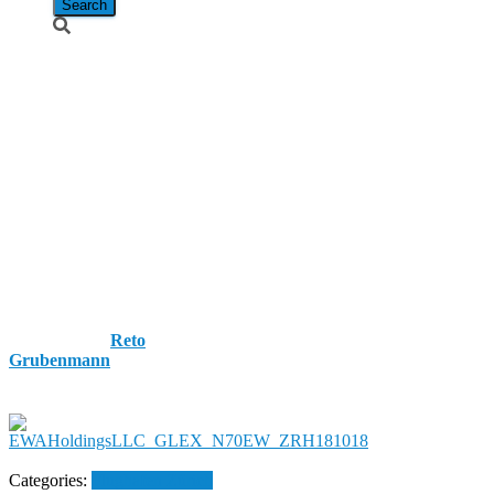
EWA
Holdings LLC
/ Bombardier
Global
Express /
N70EW
Published by
Reto
Grubenmann
on
18. October
2018
18. October 2018
Categories:
Flughafen Zürich