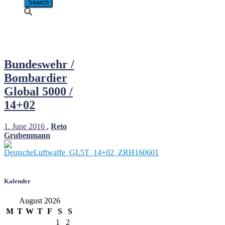
14+02
Bundeswehr /
Bombardier
Global 5000 /
14+02
1. June 2016
,
Reto
Grubenmann
Kalender
August 2026
M
T
W
T
F
S
S
1
2