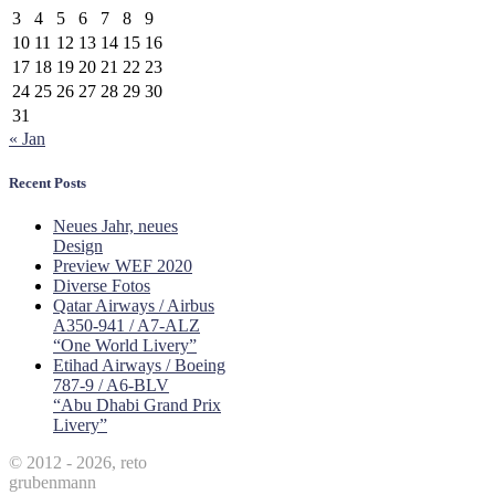
3
4
5
6
7
8
9
10
11
12
13
14
15
16
17
18
19
20
21
22
23
24
25
26
27
28
29
30
31
« Jan
Recent Posts
Neues Jahr, neues
Design
Preview WEF 2020
Diverse Fotos
Qatar Airways / Airbus
A350-941 / A7-ALZ
“One World Livery”
Etihad Airways / Boeing
787-9 / A6-BLV
“Abu Dhabi Grand Prix
Livery”
© 2012 - 2026, reto
grubenmann