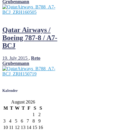
Grubenmann
Qatar Airways /
Boeing 787-8 / A7-
BCJ
19. July 2015
,
Reto
Grubenmann
Kalender
August 2026
M
T
W
T
F
S
S
1
2
3
4
5
6
7
8
9
10
11
12
13
14
15
16