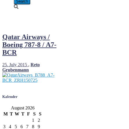
A7-BCR
Qatar Airways /
Boeing 787-8 / A7-
BCR
25. July 2015
,
Reto
Grubenmann
Kalender
August 2026
M
T
W
T
F
S
S
1
2
3
4
5
6
7
8
9