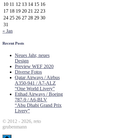
10
11
12
13
14
15
16
17
18
19
20
21
22
23
24
25
26
27
28
29
30
31
« Jan
Recent Posts
Neues Jahr, neues
Design
Preview WEF 2020
Diverse Fotos
Qatar Airways / Airbus
A350-941 / A7-ALZ
“One World Livery”
Etihad Airways / Boeing
787-9 / A6-BLV
“Abu Dhabi Grand Prix
Livery”
© 2012 - 2026, reto
grubenmann