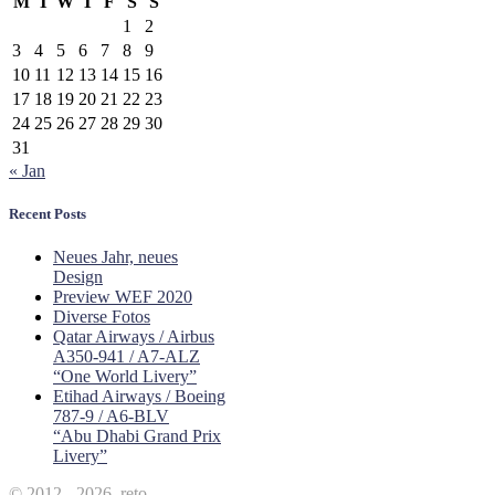
M
T
W
T
F
S
S
1
2
3
4
5
6
7
8
9
10
11
12
13
14
15
16
17
18
19
20
21
22
23
24
25
26
27
28
29
30
31
« Jan
Recent Posts
Neues Jahr, neues
Design
Preview WEF 2020
Diverse Fotos
Qatar Airways / Airbus
A350-941 / A7-ALZ
“One World Livery”
Etihad Airways / Boeing
787-9 / A6-BLV
“Abu Dhabi Grand Prix
Livery”
© 2012 - 2026, reto