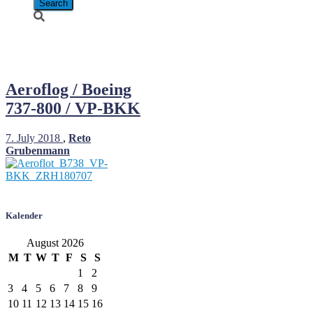
Aeroflog
Aeroflog / Boeing
737-800 / VP-BKK
7. July 2018
,
Reto
Grubenmann
Kalender
August 2026
M
T
W
T
F
S
S
1
2
3
4
5
6
7
8
9
10
11
12
13
14
15
16