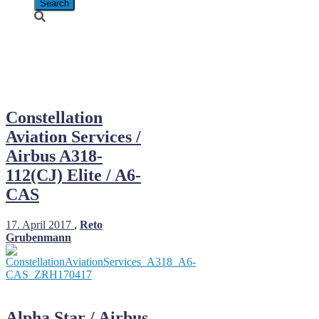
Airbus A318-
112(CJ) Elite
Constellation
Aviation Services /
Airbus A318-
112(CJ) Elite / A6-
CAS
17. April 2017
,
Reto
Grubenmann
Alpha Star / Airbus