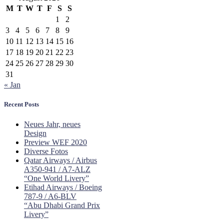
M
T
W
T
F
S
S
1
2
3
4
5
6
7
8
9
10
11
12
13
14
15
16
17
18
19
20
21
22
23
24
25
26
27
28
29
30
31
« Jan
Recent Posts
Neues Jahr, neues
Design
Preview WEF 2020
Diverse Fotos
Qatar Airways / Airbus
A350-941 / A7-ALZ
“One World Livery”
Etihad Airways / Boeing
787-9 / A6-BLV
“Abu Dhabi Grand Prix
Livery”