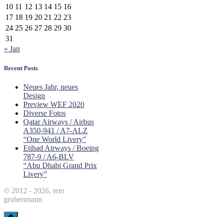
10
11
12
13
14
15
16
17
18
19
20
21
22
23
24
25
26
27
28
29
30
31
« Jan
Recent Posts
Neues Jahr, neues
Design
Preview WEF 2020
Diverse Fotos
Qatar Airways / Airbus
A350-941 / A7-ALZ
“One World Livery”
Etihad Airways / Boeing
787-9 / A6-BLV
“Abu Dhabi Grand Prix
Livery”
© 2012 - 2026, reto
grubenmann