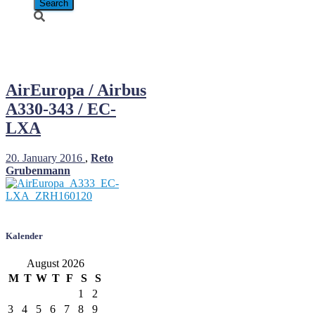
AirEuropa
AirEuropa / Airbus
A330-343 / EC-
LXA
20. January 2016
,
Reto
Grubenmann
Kalender
August 2026
M
T
W
T
F
S
S
1
2
3
4
5
6
7
8
9