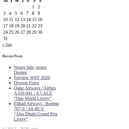
M
T
W
T
F
S
S
1
2
3
4
5
6
7
8
9
10
11
12
13
14
15
16
17
18
19
20
21
22
23
24
25
26
27
28
29
30
31
« Jan
Recent Posts
Neues Jahr, neues
Design
Preview WEF 2020
Diverse Fotos
Qatar Airways / Airbus
A350-941 / A7-ALZ
“One World Livery”
Etihad Airways / Boeing
787-9 / A6-BLV
“Abu Dhabi Grand Prix
Livery”
© 2012 - 2026, reto