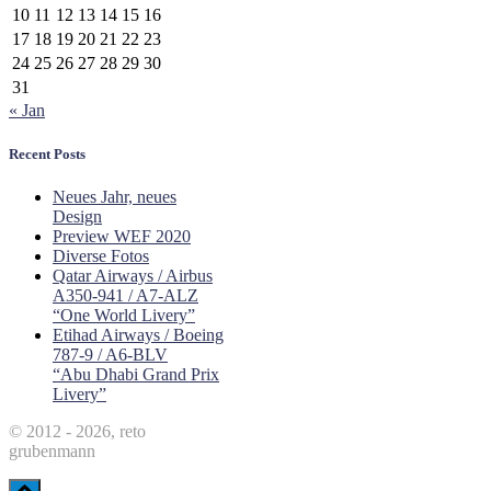
10
11
12
13
14
15
16
17
18
19
20
21
22
23
24
25
26
27
28
29
30
31
« Jan
Recent Posts
Neues Jahr, neues
Design
Preview WEF 2020
Diverse Fotos
Qatar Airways / Airbus
A350-941 / A7-ALZ
“One World Livery”
Etihad Airways / Boeing
787-9 / A6-BLV
“Abu Dhabi Grand Prix
Livery”
© 2012 - 2026, reto
grubenmann