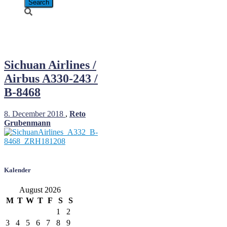
B-8468
Sichuan Airlines /
Airbus A330-243 /
B-8468
8. December 2018
,
Reto
Grubenmann
Kalender
August 2026
M
T
W
T
F
S
S
1
2
3
4
5
6
7
8
9