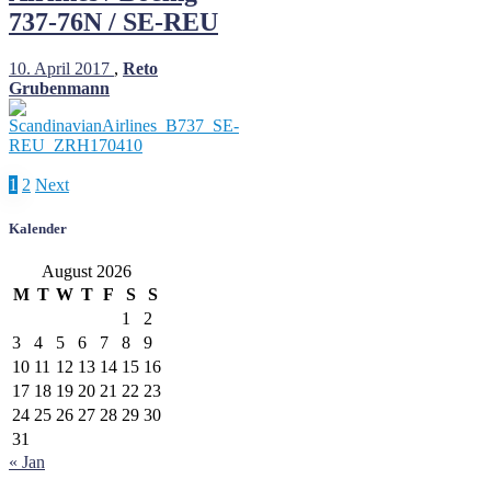
737-76N / SE-REU
10. April 2017
,
Reto
Grubenmann
Posts
1
2
Next
pagination
Kalender
August 2026
M
T
W
T
F
S
S
1
2
3
4
5
6
7
8
9
10
11
12
13
14
15
16
17
18
19
20
21
22
23
24
25
26
27
28
29
30
31
« Jan