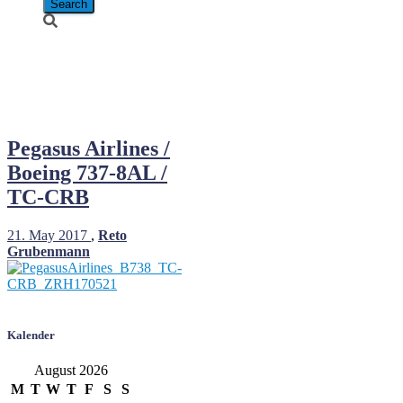
Boeing 737-
8AL
Pegasus Airlines /
Boeing 737-8AL /
TC-CRB
21. May 2017
,
Reto
Grubenmann
Kalender
August 2026
M
T
W
T
F
S
S