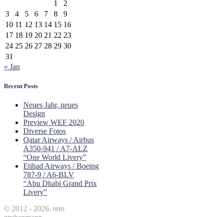
1
2
3
4
5
6
7
8
9
10
11
12
13
14
15
16
17
18
19
20
21
22
23
24
25
26
27
28
29
30
31
« Jan
Recent Posts
Neues Jahr, neues
Design
Preview WEF 2020
Diverse Fotos
Qatar Airways / Airbus
A350-941 / A7-ALZ
“One World Livery”
Etihad Airways / Boeing
787-9 / A6-BLV
“Abu Dhabi Grand Prix
Livery”
© 2012 - 2026, reto