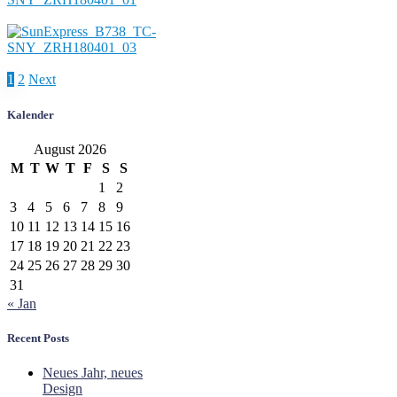
Posts
1
2
Next
pagination
Kalender
August 2026
M
T
W
T
F
S
S
1
2
3
4
5
6
7
8
9
10
11
12
13
14
15
16
17
18
19
20
21
22
23
24
25
26
27
28
29
30
31
« Jan
Recent Posts
Neues Jahr, neues
Design