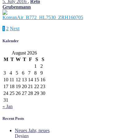
5. July 2016
,
Reto
Grubenmann
Posts
1
2
Next
pagination
Kalender
August 2026
M
T
W
T
F
S
S
1
2
3
4
5
6
7
8
9
10
11
12
13
14
15
16
17
18
19
20
21
22
23
24
25
26
27
28
29
30
31
« Jan
Recent Posts
Neues Jahr, neues
Design