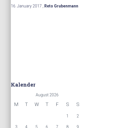
16. January 2017
,
Reto Grubenmann
Kalender
August 2026
M
T
W
T
F
S
S
1
2
3
4
5
6
7
8
9