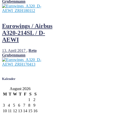
Grubenmann
Eurowings / Airbus
A320-214SL / D-
AEWI
13. April 2017
,
Reto
Grubenmann
Kalender
August 2026
M
T
W
T
F
S
S
1
2
3
4
5
6
7
8
9
10
11
12
13
14
15
16