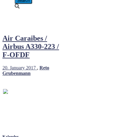
F-OFDF
Air Caraibes /
Airbus A330-223 /
F-OFDF
20. January 2017
,
Reto
Grubenmann
Kalender