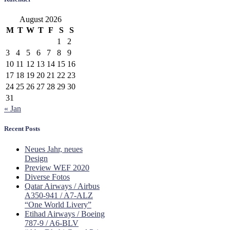
August 2026
M
T
W
T
F
S
S
1
2
3
4
5
6
7
8
9
10
11
12
13
14
15
16
17
18
19
20
21
22
23
24
25
26
27
28
29
30
31
« Jan
Recent Posts
Neues Jahr, neues
Design
Preview WEF 2020
Diverse Fotos
Qatar Airways / Airbus
A350-941 / A7-ALZ
“One World Livery”
Etihad Airways / Boeing
787-9 / A6-BLV