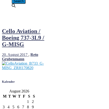
G-MISG
Cello Aviation /
Boeing 737-3L9 /
G-MISG
20. August 2017
,
Reto
Grubenmann
Kalender
August 2026
M
T
W
T
F
S
S
1
2
3
4
5
6
7
8
9