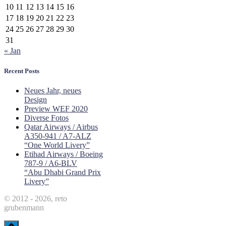
10
11
12
13
14
15
16
17
18
19
20
21
22
23
24
25
26
27
28
29
30
31
« Jan
Recent Posts
Neues Jahr, neues
Design
Preview WEF 2020
Diverse Fotos
Qatar Airways / Airbus
A350-941 / A7-ALZ
“One World Livery”
Etihad Airways / Boeing
787-9 / A6-BLV
“Abu Dhabi Grand Prix
Livery”
© 2012 - 2026, reto
grubenmann