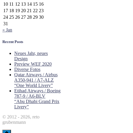
10
11
12
13
14
15
16
17
18
19
20
21
22
23
24
25
26
27
28
29
30
31
« Jan
Recent Posts
Neues Jahr, neues
Design
Preview WEF 2020
Diverse Fotos
Qatar Airways / Airbus
A350-941 / A7-ALZ
“One World Livery”
Etihad Airways / Boeing
787-9 / A6-BLV
“Abu Dhabi Grand Prix
Livery”
© 2012 - 2026, reto
grubenmann