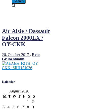
OY-CKK
Air Alsie / Dassault
Falcon 2000LX /
OY-CKK
26. October 2017
,
Reto
Grubenmann
Kalender
August 2026
M
T
W
T
F
S
S
1
2
3
4
5
6
7
8
9