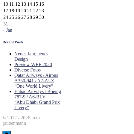
10
11
12
13
14
15
16
17
18
19
20
21
22
23
24
25
26
27
28
29
30
31
« Jan
Recent Posts
Neues Jahr, neues
Design
Preview WEF 2020
Diverse Fotos
Qatar Airways / Airbus
A350-941 / A7-ALZ
“One World Livery”
Etihad Airways / Boeing
787-9 / A6-BLV
“Abu Dhabi Grand Prix
Livery”
© 2012 - 2026, reto
grubenmann