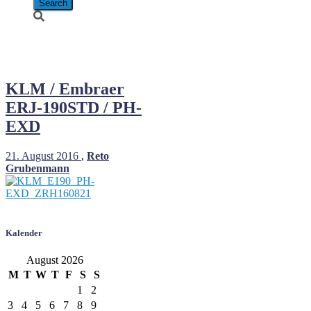
PH-EXD
KLM / Embraer
ERJ-190STD / PH-
EXD
21. August 2016
,
Reto
Grubenmann
Kalender
August 2026
M
T
W
T
F
S
S
1
2
3
4
5
6
7
8
9