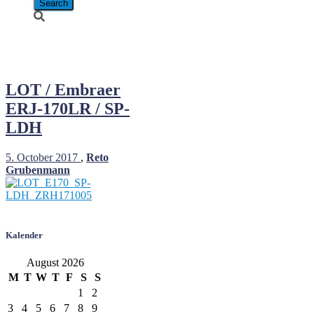
SP-LDH
LOT / Embraer
ERJ-170LR / SP-
LDH
5. October 2017
,
Reto
Grubenmann
Kalender
August 2026
M
T
W
T
F
S
S
1
2
3
4
5
6
7
8
9