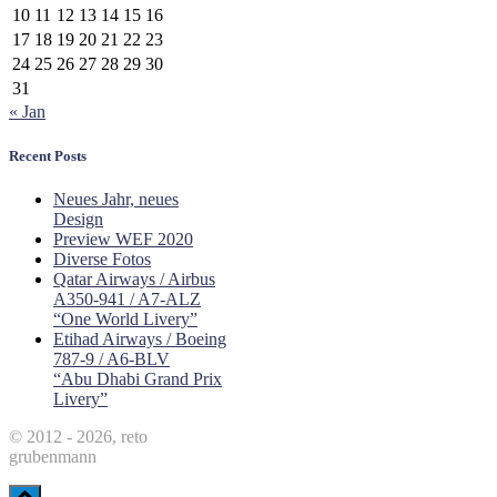
10
11
12
13
14
15
16
17
18
19
20
21
22
23
24
25
26
27
28
29
30
31
« Jan
Recent Posts
Neues Jahr, neues
Design
Preview WEF 2020
Diverse Fotos
Qatar Airways / Airbus
A350-941 / A7-ALZ
“One World Livery”
Etihad Airways / Boeing
787-9 / A6-BLV
“Abu Dhabi Grand Prix
Livery”
© 2012 - 2026, reto
grubenmann