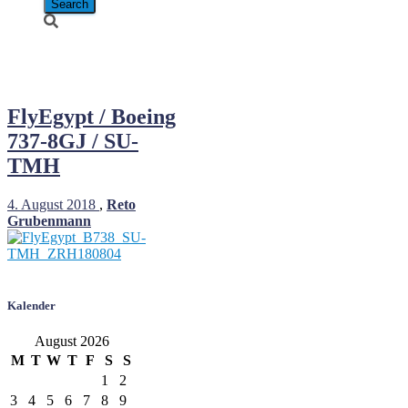
SU-TMH
FlyEgypt / Boeing
737-8GJ / SU-
TMH
4. August 2018
,
Reto
Grubenmann
Kalender
August 2026
M
T
W
T
F
S
S
1
2
3
4
5
6
7
8
9