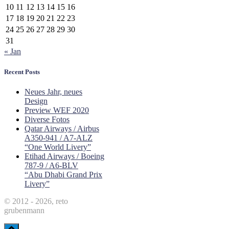
10
11
12
13
14
15
16
17
18
19
20
21
22
23
24
25
26
27
28
29
30
31
« Jan
Recent Posts
Neues Jahr, neues
Design
Preview WEF 2020
Diverse Fotos
Qatar Airways / Airbus
A350-941 / A7-ALZ
“One World Livery”
Etihad Airways / Boeing
787-9 / A6-BLV
“Abu Dhabi Grand Prix
Livery”
© 2012 - 2026, reto
grubenmann