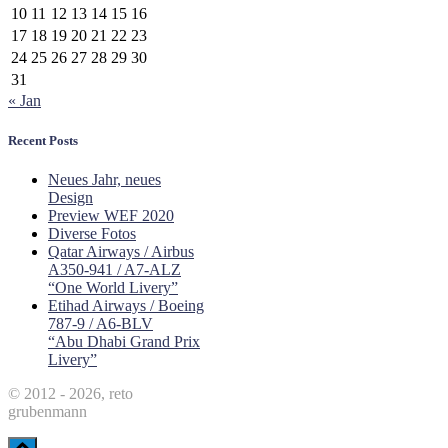
10
11
12
13
14
15
16
17
18
19
20
21
22
23
24
25
26
27
28
29
30
31
« Jan
Recent Posts
Neues Jahr, neues
Design
Preview WEF 2020
Diverse Fotos
Qatar Airways / Airbus
A350-941 / A7-ALZ
“One World Livery”
Etihad Airways / Boeing
787-9 / A6-BLV
“Abu Dhabi Grand Prix
Livery”
© 2012 - 2026, reto
grubenmann