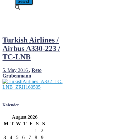
TC-LNB
Turkish Airlines /
Airbus A330-223 /
TC-LNB
5. May 2016
,
Reto
Grubenmann
Kalender
August 2026
M
T
W
T
F
S
S
1
2
3
4
5
6
7
8
9