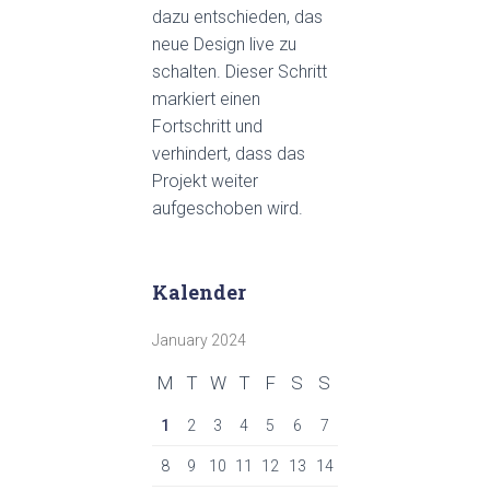
dazu entschieden, das
neue Design live zu
schalten. Dieser Schritt
markiert einen
Fortschritt und
verhindert, dass das
Projekt weiter
aufgeschoben wird.
Kalender
January 2024
M
T
W
T
F
S
S
1
2
3
4
5
6
7
8
9
10
11
12
13
14