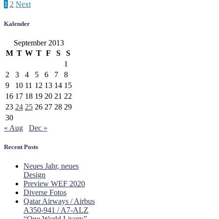
Posts
1
2
Next
pagination
Kalender
September 2013
M
T
W
T
F
S
S
1
2
3
4
5
6
7
8
9
10
11
12
13
14
15
16
17
18
19
20
21
22
23
24
25
26
27
28
29
30
« Aug
Dec »
Recent Posts
Neues Jahr, neues
Design
Preview WEF 2020
Diverse Fotos
Qatar Airways / Airbus
A350-941 / A7-ALZ
“One World Livery”