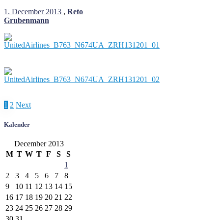
1. December 2013
,
Reto
Grubenmann
Posts
1
2
Next
pagination
Kalender
December 2013
M
T
W
T
F
S
S
1
2
3
4
5
6
7
8
9
10
11
12
13
14
15
16
17
18
19
20
21
22
23
24
25
26
27
28
29
30
31