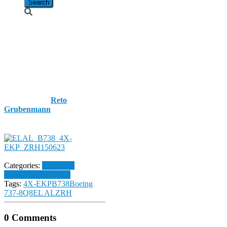
EL AL /
Boeing 737-
8Q8 / 4X-EKP
Published by
Reto
Grubenmann
on
23. June
2015
23. June 2015
Categories:
Flughafen
Zürich
Homespotting
Tags:
4X-EKP
B738
Boeing
737-8Q8
EL AL
ZRH
0 Comments