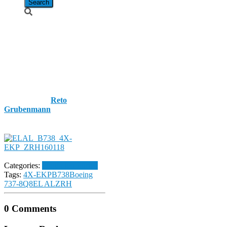
EL AL /
Boeing 737-
8Q8 / 4X-EKP
Published by
Reto
Grubenmann
on
18. January
2016
18. January 2016
Categories:
Flughafen Zürich
Tags:
4X-EKP
B738
Boeing
737-8Q8
EL AL
ZRH
0 Comments