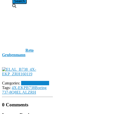
EL AL /
Boeing 737-
8Q8 / 4X-EKP
Published by
Reto
Grubenmann
on
19. January
2016
19. January 2016
Categories:
Flughafen Zürich
Tags:
4X-EKP
B738
Boeing
737-8Q8
EL AL
ZRH
0 Comments