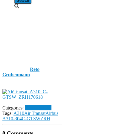
Air Transat /
Airbus A310-
304 / C-
GTSW
Published by
Reto
Grubenmann
on
18. June
2017
18. June 2017
Categories:
Homespotting
Tags:
A310
Air Transat
Airbus
A310-304
C-GTSW
ZRH
0 Comments