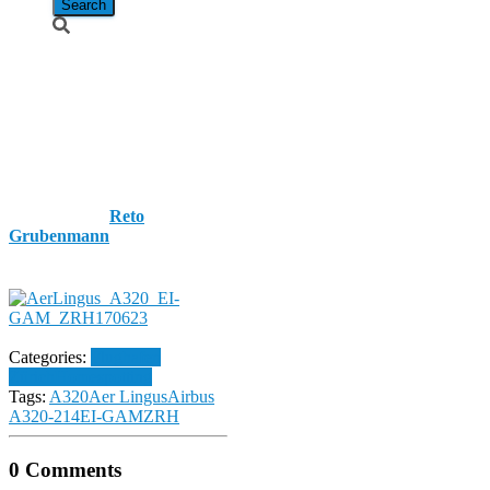
Aer Lingus /
Airbus A320-
214 / EI-GAM
Published by
Reto
Grubenmann
on
23. June
2017
23. June 2017
Categories:
Flughafen
Zürich
Homespotting
Tags:
A320
Aer Lingus
Airbus
A320-214
EI-GAM
ZRH
0 Comments