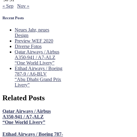
« Sep
Nov »
Recent Posts
Neues Jahr, neues
Design
Preview WEF 2020
Diverse Fotos
Qatar Airways / Airbus
A350-941 / A7-ALZ
“One World Livery”
Etihad Airways / Boeing
787-9 / A6-BLV
“Abu Dhabi Grand Prix
Livery”
Related Posts
Qatar Airways / Airbus
A350-941 / A7-ALZ
“One World Livery”
Etihad Airways / Boeing 787-