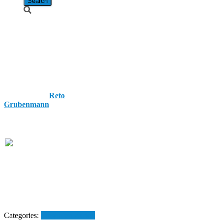
Korean Air /
Boeing 787-9 /
HL8083
Published by
Reto
Grubenmann
on
3. October
2017
3. October 2017
Categories:
Flughafen Zürich