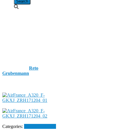
Air France /
Airbus A320-
214 / F-GKXJ
“Paris 2024”
Published by
Reto
Grubenmann
on
4.
December 2017
4. December
2017
Categories:
Flughafen Zürich