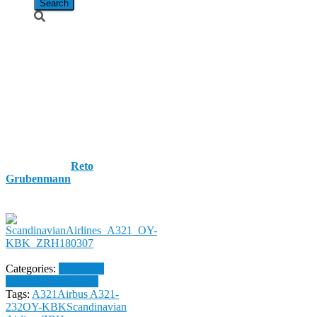
Scandinavian
Airlines /
Airbus A321-
232 / OY-KBK
Published by
Reto
Grubenmann
on
7. March
2018
7. March 2018
Categories:
Flughafen
Zürich
Homespotting
Tags:
A321
Airbus A321-
232
OY-KBK
Scandinavian