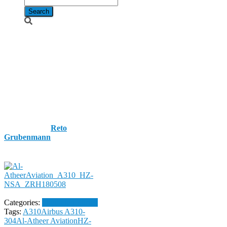
Al-Atheer
Aviation /
Airbus A310-
304 / HZ-NSA
Published by
Reto
Grubenmann
on
8. May
2018
8. May 2018
Categories:
Flughafen Zürich
Tags:
A310
Airbus A310-
304
Al-Atheer Aviation
HZ-