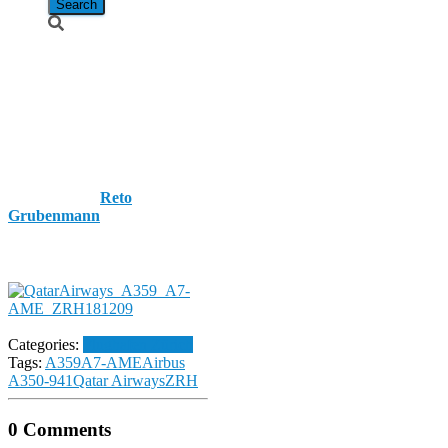
Qatar Airways
/ Airbus A350-
941 / A7-AME
Published by
Reto
Grubenmann
on
9.
December 2018
9. December
2018
Categories:
Flughafen Zürich
Tags:
A359
A7-AME
Airbus
A350-941
Qatar Airways
ZRH
0 Comments