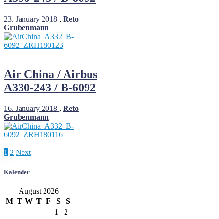
23. January 2018
,
Reto
Grubenmann
Air China / Airbus
A330-243 / B-6092
16. January 2018
,
Reto
Grubenmann
Posts
1
2
Next
pagination
Kalender
August 2026
M
T
W
T
F
S
S
1
2