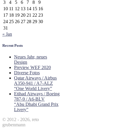
3
4
5
6
7
8
9
10
11
12
13
14
15
16
17
18
19
20
21
22
23
24
25
26
27
28
29
30
31
« Jan
Recent Posts
Neues Jahr, neues
Design
Preview WEF 2020
Diverse Fotos
Qatar Airways / Airbus
A350-941 / A7-ALZ
“One World Livery”
Etihad Airways / Boeing
787-9 / A6-BLV
“Abu Dhabi Grand Prix
Livery”
© 2012 - 2026, reto
grubenmann