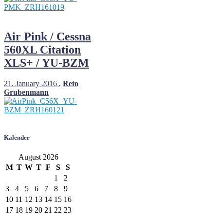
Air Pink / Cessna
560XL Citation
XLS+ / YU-BZM
21. January 2016
,
Reto
Grubenmann
Kalender
August 2026
M
T
W
T
F
S
S
1
2
3
4
5
6
7
8
9
10
11
12
13
14
15
16
17
18
19
20
21
22
23