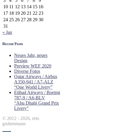
3
4
5
6
7
8
9
10
11
12
13
14
15
16
17
18
19
20
21
22
23
24
25
26
27
28
29
30
31
« Jan
Recent Posts
Neues Jahr, neues
Design
Preview WEF 2020
Diverse Fotos
Qatar Airways / Airbus
A350-941 / A7-ALZ
“One World Livery”
Etihad Airways / Boeing
787-9 / A6-BLV
“Abu Dhabi Grand Prix
Livery”
© 2012 - 2026, reto
grubenmann