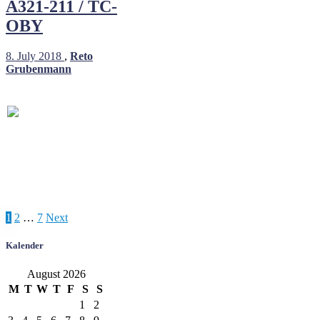
A321-211 / TC-
OBY
8. July 2018
,
Reto
Grubenmann
Posts
1
2
…
7
Next
pagination
Kalender
August 2026
M
T
W
T
F
S
S
1
2