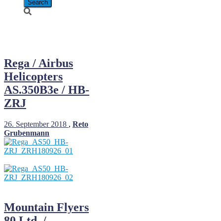
AS50
Rega / Airbus
Helicopters
AS.350B3e / HB-
ZRJ
26. September 2018
,
Reto
Grubenmann
Mountain Flyers
80 Ltd. /